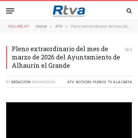
YOU ARE AT:
Home
ATV
Pleno extraordinario del mes de marzo de 2026 del Ayuntamiento de Alhaurín el Grande
»
»
Pleno extraordinario del mes de
0
marzo de 2026 del Ayuntamiento de
Alhaurín el Grande
BY
REDACCIÓN
ON
04/03/2026
ATV
,
NOTICIAS
,
PLENOS
,
TV A LA CARTA