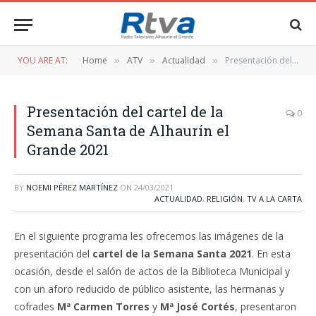
YOU ARE AT:
Home
ATV
Actualidad
Presentación del cartel de la Semana Santa de Alhaurín el Grande 2021
»
»
»
Presentación del cartel de la
0
Semana Santa de Alhaurín el
Grande 2021
BY
NOEMI PÉREZ MARTÍNEZ
ON
24/03/2021
ACTUALIDAD
,
RELIGIÓN
,
TV A LA CARTA
En el siguiente programa les ofrecemos las imágenes de la
presentación del
cartel de la Semana Santa 2021
. En esta
ocasión, desde el salón de actos de la Biblioteca Municipal y
con un aforo reducido de público asistente, las hermanas y
cofrades
Mª Carmen Torres
y
Mª José Cortés
, presentaron