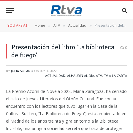
YOU ARE AT:
Home
ATV
Actualidad
Presentación del libro ‘La biblioteca de fuego’
»
»
»
Presentación del libro ‘La biblioteca
0
de fuego’
BY
JULIA SOLANO
ON
07/11/2022
ACTUALIDAD
,
ALHAURÍN AL DÍA
,
ATV
,
TV A LA CARTA
La Premio Azorín de Novela 2022, María Zaragoza, ha cerrado
el ciclo de Jueves Literarios del Otoño Cultural. Fue con un
encuentro con los lectores que tuvo lugar en la Casa de la
Cultura. Su libro, “La Biblioteca de Fuego”, está ambientado en
el Madrid de los años treinta y gira en torno a la Biblioteca
Invisible, una antigua sociedad secreta que trata de proteger