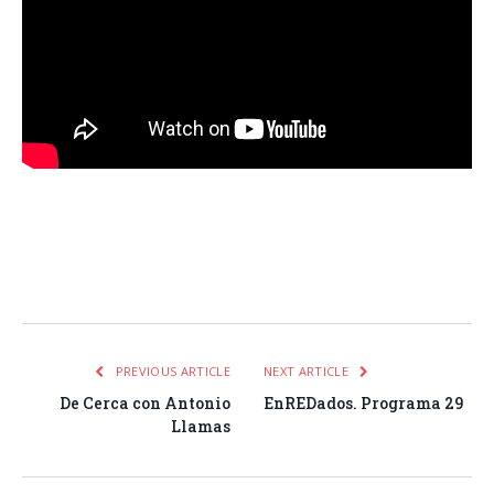
Facebook
Twitter
Pinterest
LinkedIn
Tumblr
Email
WhatsA
PREVIOUS ARTICLE
NEXT ARTICLE
De Cerca con Antonio
EnREDados. Programa 29
Llamas