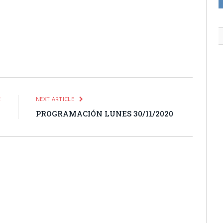
itter
Pinterest
LinkedIn
Tumblr
Email
WhatsApp
E
NEXT ARTICLE
0
PROGRAMACIÓN LUNES 30/11/2020