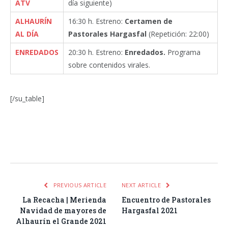
ATV
día siguiente)
ALHAURÍN
16:30 h. Estreno:
Certamen de
AL DÍA
Pastorales Hargasfal
(Repetición: 22:00)
ENREDADOS
20:30 h. Estreno:
Enredados.
Programa
sobre contenidos virales.
[/su_table]
Facebook
Twitter
Pinterest
LinkedIn
Tumblr
Email
WhatsA
PREVIOUS ARTICLE
NEXT ARTICLE
La Recacha | Merienda
Encuentro de Pastorales
Navidad de mayores de
Hargasfal 2021
Alhaurín el Grande 2021