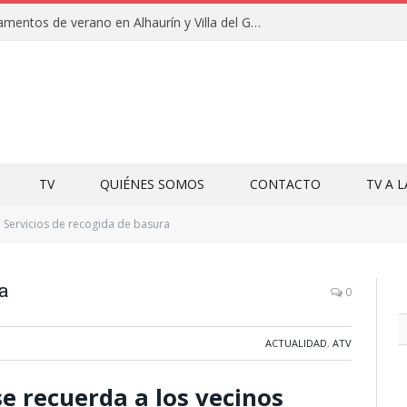
Clausuras de los campamentos de verano en Alhaurín y Villa del Guadalhorce 2026
TV
QUIÉNES SOMOS
CONTACTO
TV A 
Servicios de recogida de basura
a
0
ACTUALIDAD
,
ATV
 recuerda a los vecinos