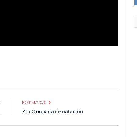
itter
Pinterest
LinkedIn
Tumblr
Email
WhatsApp
E
NEXT ARTICLE
a
Fin Campaña de natación