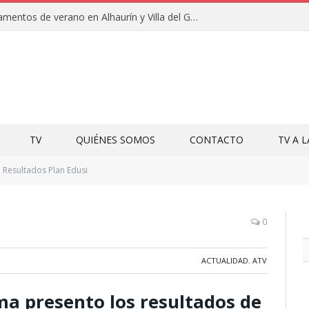
Clausuras de los campamentos de verano en Alhaurín y Villa del Guadalhorce 2026
TV
QUIÉNES SOMOS
CONTACTO
TV A 
Resultados Plan Edusi
0
ACTUALIDAD
,
ATV
ma presento los resultados de