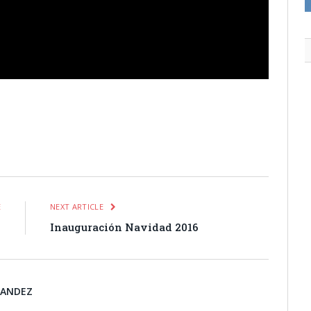
itter
Pinterest
LinkedIn
Tumblr
Email
WhatsApp
E
NEXT ARTICLE
o
Inauguración Navidad 2016
NANDEZ