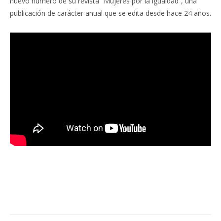
nuevo número de su revista “Mujeres por la igualdad”, una
publicación de carácter anual que se edita desde hace 24 años.
Facebook
Twitter
Pinterest
LinkedIn
Tumblr
Email
WhatsA