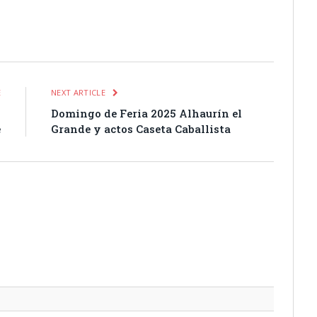
itter
Pinterest
LinkedIn
Tumblr
Email
WhatsApp
E
NEXT ARTICLE
l
Domingo de Feria 2025 Alhaurín el
e
Grande y actos Caseta Caballista