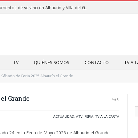
Clausuras de los campamentos de verano en Alhaurín y Villa del Guadalhorce 2026
TV
QUIÉNES SOMOS
CONTACTO
TV A 
Sábado de Feria 2025 Alhaurín el Grande
 el Grande
0
ACTUALIDAD
,
ATV
,
FERIA
,
TV A LA CARTA
bado 24 en la Feria de Mayo 2025 de Alhaurín el Grande.