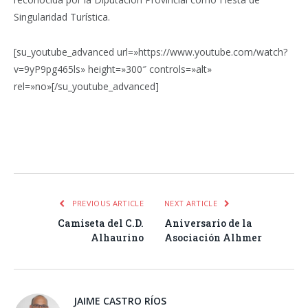
Singularidad Turística.
[su_youtube_advanced url=»https://www.youtube.com/watch?
v=9yP9pg465ls» height=»300″ controls=»alt»
rel=»no»[/su_youtube_advanced]
Facebook
Twitter
Pinterest
LinkedIn
Tumblr
Email
WhatsA
PREVIOUS ARTICLE
NEXT ARTICLE
Camiseta del C.D.
Aniversario de la
Alhaurino
Asociación Alhmer
JAIME CASTRO RÍOS