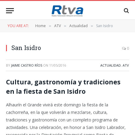
YOU ARE AT:
Home
ATV
Actualidad
San Isidro
»
»
»
San Isidro
0
BY
JAIME CASTRO RÍOS
ON
11/05/2016
ACTUALIDAD
,
ATV
Cultura, gastronomía y tradiciones
en la fiesta de San Isidro
Alhaurín el Grande vivirá este domingo la fiesta de la
cachorreña, en la que volverán a mezclarse, cultura,
tradiciones y gastronomía con un completo programa de
actividades. Una celebración, en honor a San Isidro Labrador,
reconocida por la Diputación Provincial como Fiesta de