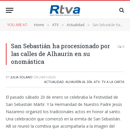
YOU ARE AT:
Home
ATV
Actualidad
San Sebastián ha procesionado por las calles de Alhaurín en su onomástica
»
»
»
San Sebastián ha procesionado por
0
las calles de Alhaurín en su
onomástica
BY
JULIA SOLANO
ON
24/01/2024
ACTUALIDAD
,
ALHAURÍN AL DÍA
,
ATV
,
TV A LA CARTA
El pasado sábado 20 de enero se celebraba la Festividad de
San Sebastián Mártir. Y la Hermandad de Nuestro Padre Jesús
Nazareno organizó los tradicionales actos en honor al santo.
Una celebración que comenzó en la ermita de San Sebastián.
Allí se reunió la comitiva que acompañaría a la imagen del