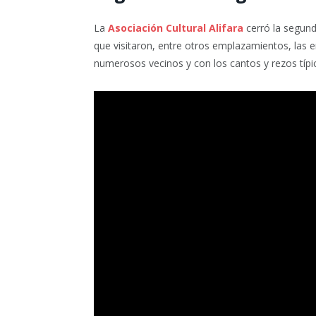
La
Asociación Cultural Alifara
cerró la segun
que visitaron, entre otros emplazamientos, las
numerosos vecinos y con los cantos y rezos típi