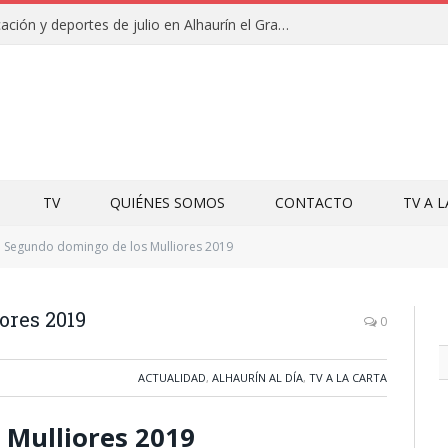
Campamentos de educación y deportes de julio en Alhaurín el Grande y Villa del Guadalhorce
TV
QUIÉNES SOMOS
CONTACTO
TV A 
Segundo domingo de los Mulliores 2019
ores 2019
0
ACTUALIDAD
,
ALHAURÍN AL DÍA
,
TV A LA CARTA
 Mulliores 2019