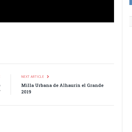
itter
Pinterest
LinkedIn
Tumblr
Email
WhatsApp
E
NEXT ARTICLE
e
Milla Urbana de Alhaurín el Grande
’
2019