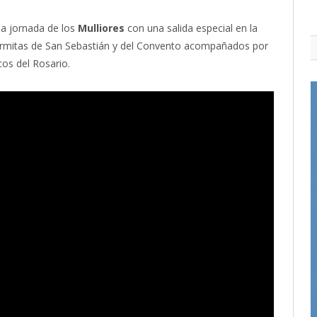
da jornada de los
Mulliores
con una salida especial en la
 ermitas de San Sebastián y del Convento acompañados por
cos del Rosario.