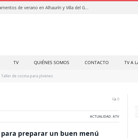
Clausuras de los campamentos de verano en Alhaurín y Villa del Guadalhorce 2026
TV
QUIÉNES SOMOS
CONTACTO
TV A 
Taller de cocina para jóvenes
0
ACTUALIDAD
,
ATV
s para preparar un buen menú