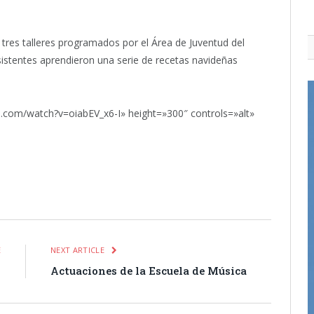
s tres talleres programados por el Área de Juventud del
sistentes aprendieron una serie de recetas navideñas
.com/watch?v=oiabEV_x6-I» height=»300″ controls=»alt»
itter
Pinterest
LinkedIn
Tumblr
Email
WhatsApp
E
NEXT ARTICLE
I
Actuaciones de la Escuela de Música