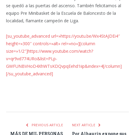
se quedó a las puertas del ascenso. También felicitamos al
equipo Pre Minibasket de la Escuela de Baloncesto de la
localidad, flamante campeón de Liga.
[su_youtube_advanced url=»https://youtu.be/Wx4StAJDEi4″
height=»300″ controls=»alt» rel=»no»][column
size=»1/2″]https://www.youtube.com/watch?
v=qr9vd774URo&list=PLp-
GWFUNBVHoD4XhWTsKDQvpqEehd1iip&index=4[/column]
[/su_youtube_advanced]
Facebook
Twitter
Pinterest
LinkedIn
Tumblr
Email
WhatsA
PREVIOUS ARTICLE
NEXT ARTICLE
MÁS DE MIL PERSONAS
Por Alhaurín expone sus