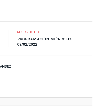
itter
Pinterest
LinkedIn
Tumblr
Email
WhatsApp
E
NEXT ARTICLE
2
PROGRAMACIÓN MIÉRCOLES
09/02/2022
NANDEZ