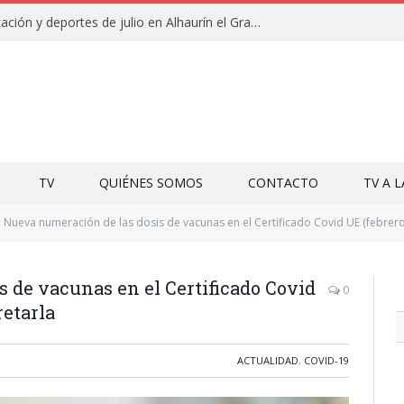
Campamentos de educación y deportes de julio en Alhaurín el Grande y Villa del Guadalhorce
TV
QUIÉNES SOMOS
CONTACTO
TV A 
Nueva numeración de las dosis de vacunas en el Certificado Covid UE (febrero
 de vacunas en el Certificado Covid
0
retarla
ACTUALIDAD
,
COVID-19