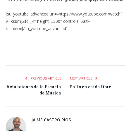
[su_youtube_advanced url=»https://www.youtube.com/watch?
v=RsbmjZfc__4″ height=»300″ controls=»alt»
rel=»no»[/su_youtube_advanced]
Facebook
Twitter
Pinterest
LinkedIn
Tumblr
Email
WhatsA
PREVIOUS ARTICLE
NEXT ARTICLE
Actuaciones de la Escuela
Salto en caída libre
de Música
JAIME CASTRO RÍOS