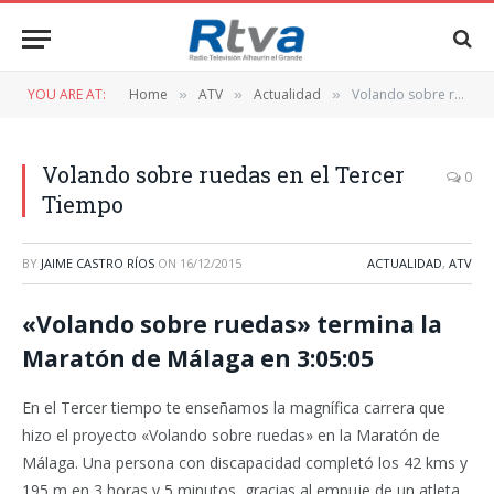
YOU ARE AT:
Home
ATV
Actualidad
Volando sobre ruedas en el Tercer Tiempo
»
»
»
Volando sobre ruedas en el Tercer
0
Tiempo
BY
JAIME CASTRO RÍOS
ON
16/12/2015
ACTUALIDAD
,
ATV
«Volando sobre ruedas» termina la
Maratón de Málaga en 3:05:05
En el Tercer tiempo te enseñamos la magnífica carrera que
hizo el proyecto «Volando sobre ruedas» en la Maratón de
Málaga. Una persona con discapacidad completó los 42 kms y
195 m en 3 horas y 5 minutos, gracias al empuje de un atleta.