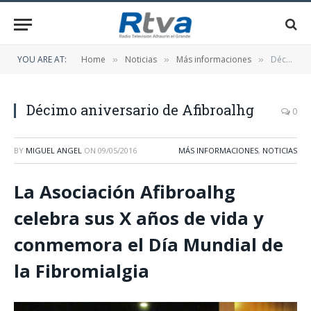
YOU ARE AT:
Home
Noticias
Más informaciones
Décimo aniversario de Afibroalhg
»
»
»
Décimo aniversario de Afibroalhg
0
BY
MIGUEL ANGEL
ON
09/05/2016
MÁS INFORMACIONES
,
NOTICIAS
La Asociación Afibroalhg
celebra sus X años de vida y
conmemora el Día Mundial de
la Fibromialgia