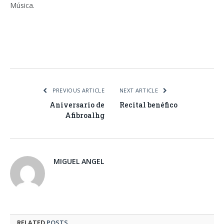
Música.
Facebook
Twitter
Pinterest
LinkedIn
Tumblr
Email
WhatsA
PREVIOUS ARTICLE
NEXT ARTICLE
Aniversario de
Recital benéfico
Afibroalhg
MIGUEL ANGEL
RELATED
POSTS