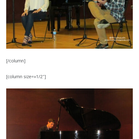
[/column]
[column size=»1/2″]