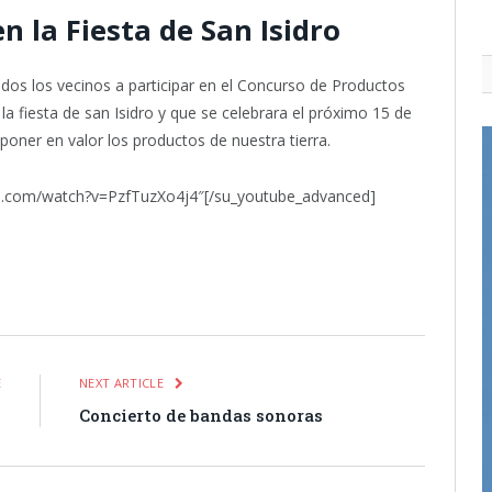
n la Fiesta de San Isidro
odos los vecinos a participar en el Concurso de Productos
 fiesta de san Isidro y que se celebrara el próximo 15 de
poner en valor los productos de nuestra tierra.
e.com/watch?v=PzfTuzXo4j4″[/su_youtube_advanced]
itter
Pinterest
LinkedIn
Tumblr
Email
WhatsApp
E
NEXT ARTICLE
o
Concierto de bandas sonoras