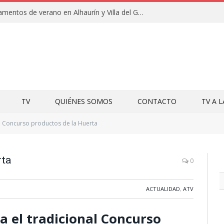
Clausuras de los campamentos de verano en Alhaurín y Villa del Guadalhorce 2026
TV
QUIÉNES SOMOS
CONTACTO
TV A 
Concurso productos de la Huerta
rta
0
ACTUALIDAD
,
ATV
 el tradicional Concurso