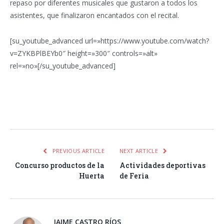
repaso por diferentes musicales que gustaron a todos los
asistentes, que finalizaron encantados con el recital.
[su_youtube_advanced url=»https://www.youtube.com/watch?
v=ZYKBPlBEYb0″ height=»300″ controls=»alt»
rel=»no»[/su_youtube_advanced]
Facebook
Twitter
Pinterest
LinkedIn
Tumblr
Email
WhatsA
PREVIOUS ARTICLE
NEXT ARTICLE
Concurso productos de la
Actividades deportivas
Huerta
de Feria
JAIME CASTRO RÍOS