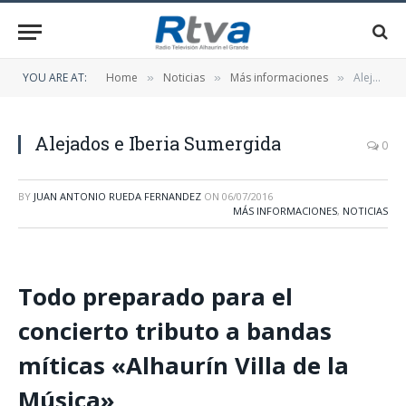
YOU ARE AT:
Home
Noticias
Más informaciones
Alejados e Iberia Sumergida
»
»
»
Alejados e Iberia Sumergida
0
BY
JUAN ANTONIO RUEDA FERNANDEZ
ON
06/07/2016
MÁS INFORMACIONES
,
NOTICIAS
Todo preparado para el
concierto tributo a bandas
míticas «Alhaurín Villa de la
Música»