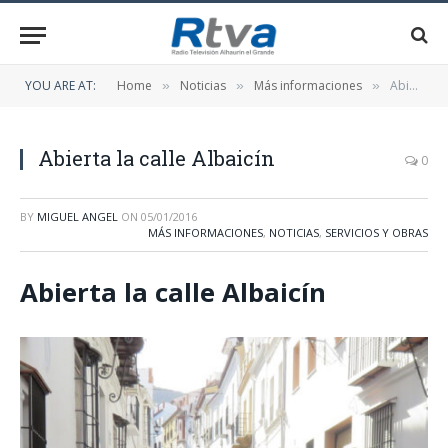
YOU ARE AT:
Home
Noticias
Más informaciones
Abierta la calle Albaicín
»
»
»
Abierta la calle Albaicín
0
BY
MIGUEL ANGEL
ON
05/01/2016
MÁS INFORMACIONES
,
NOTICIAS
,
SERVICIOS Y OBRAS
Abierta la calle Albaicín