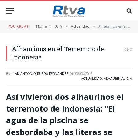
YOU ARE AT:
Home
ATV
Actualidad
Alhaurinos en el Terremoto de Indonesia
»
»
»
Alhaurinos en el Terremoto de
0
Indonesia
BY
JUAN ANTONIO RUEDA FERNANDEZ
ON
08/08/2018
ACTUALIDAD
,
ALHAURÍN AL DIA
Así vivieron dos alhaurinos el
terremoto de Indonesia: “El
agua de la piscina se
desbordaba y las literas se