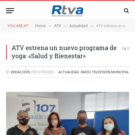
YOU ARE AT:
Home
ATV
Actualidad
ATV estrena un nuevo programa de yoga: «Salud y Bienestar»
»
»
»
ATV estrena un nuevo programa de
0
yoga: «Salud y Bienestar»
BY
REDACCIÓN
ON
02/10/2020
ACTUALIDAD
,
RADIO TELEVISIÓN MUNICIPAL