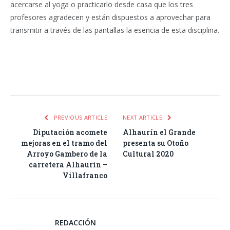
acercarse al yoga o practicarlo desde casa que los tres
profesores agradecen y están dispuestos a aprovechar para
transmitir a través de las pantallas la esencia de esta disciplina.
Facebook
Twitter
Pinterest
LinkedIn
Tumblr
Email
WhatsA
PREVIOUS ARTICLE
NEXT ARTICLE
Diputación acomete
Alhaurín el Grande
mejoras en el tramo del
presenta su Otoño
Arroyo Gambero de la
Cultural 2020
carretera Alhaurín –
Villafranco
REDACCIÓN