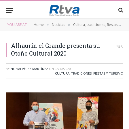
YOU ARE AT:
Home
Noticias
Cultura, tradiciones, fiestas y turismo
»
»
Alhaurín el Grande presenta su
0
Otoño Cultural 2020
BY
NOEMI PÉREZ MARTÍNEZ
ON
02/10/2020
CULTURA, TRADICIONES, FIESTAS Y TURISMO