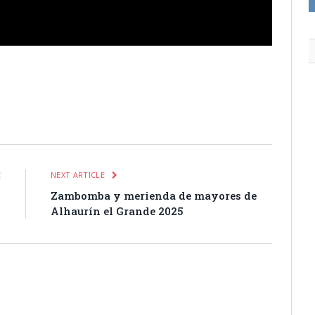
itter
Pinterest
LinkedIn
Tumblr
Email
WhatsApp
E
NEXT ARTICLE
l
Zambomba y merienda de mayores de
)
Alhaurín el Grande 2025