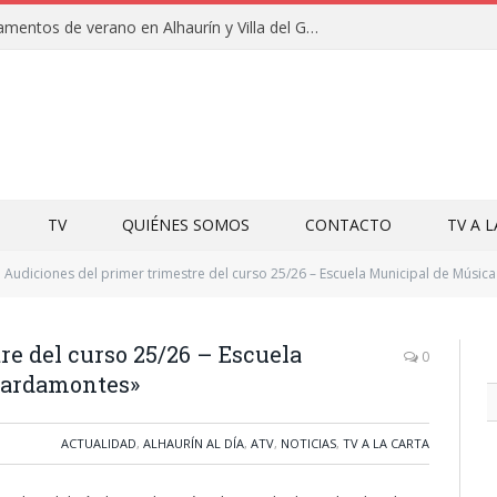
Clausuras de los campamentos de verano en Alhaurín y Villa del Guadalhorce 2026
TV
QUIÉNES SOMOS
CONTACTO
TV A 
Audiciones del primer trimestre del curso 25/26 – Escuela Municipal de Mús
re del curso 25/26 – Escuela
0
uardamontes»
ACTUALIDAD
,
ALHAURÍN AL DÍA
,
ATV
,
NOTICIAS
,
TV A LA CARTA