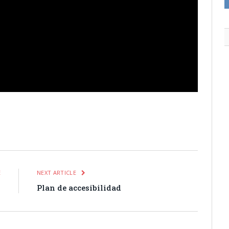
itter
Pinterest
LinkedIn
Tumblr
Email
WhatsApp
E
NEXT ARTICLE
s
Plan de accesibilidad