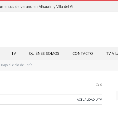
Clausuras de los campamentos de verano en Alhaurín y Villa del Guadalhorce 2026
TV
QUIÉNES SOMOS
CONTACTO
TV A 
Bajo el cielo de París
0
ACTUALIDAD
,
ATV