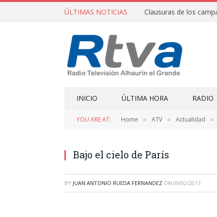
ÚLTIMAS NOTICIAS
INICIO
ÚLTIMA HORA
RADIO
YOU ARE AT:
Home
ATV
Actualidad
»
»
»
Bajo el cielo de París
BY
JUAN ANTONIO RUEDA FERNANDEZ
ON
09/02/2017