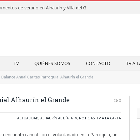
Clausuras de los campamentos de verano en Alhaurín y Villa del Guadalhorce 2026
TV
QUIÉNES SOMOS
CONTACTO
TV A 
Balance Anual Cáritas Parroquial Alhaurín el Grande
ial Alhaurín el Grande
0
ACTUALIDAD
,
ALHAURÍN AL DÍA
,
ATV
,
NOTICIAS
,
TV A LA CARTA
 su encuentro anual con el voluntariado en la Parroquia, un