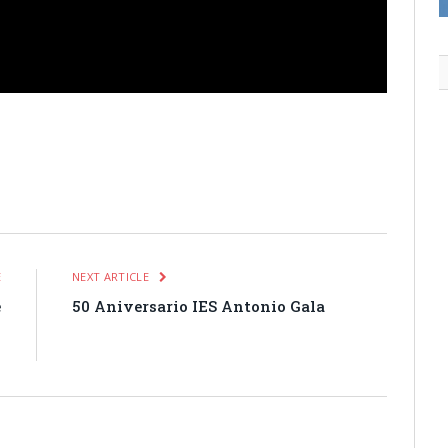
itter
Pinterest
LinkedIn
Tumblr
Email
WhatsApp
E
NEXT ARTICLE
e
50 Aniversario IES Antonio Gala
”
n