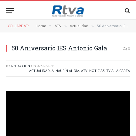
YOU ARE AT:
Home
ATV
Actualidad
50 Aniversario IES Antonio Gala
»
»
»
50 Aniversario IES Antonio Gala
0
BY
REDACCIÓN
ON
02/07/2026
ACTUALIDAD
,
ALHAURÍN AL DÍA
,
ATV
,
NOTICIAS
,
TV A LA CARTA