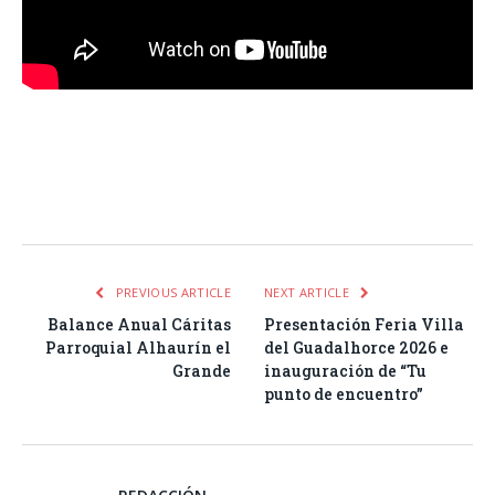
Facebook
Twitter
Pinterest
LinkedIn
Tumblr
Email
WhatsA
PREVIOUS ARTICLE
NEXT ARTICLE
Balance Anual Cáritas
Presentación Feria Villa
Parroquial Alhaurín el
del Guadalhorce 2026 e
Grande
inauguración de “Tu
punto de encuentro”