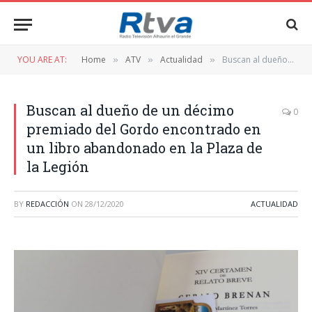
YOU ARE AT:
Home
ATV
Actualidad
Buscan al dueño de un décimo premiado del Gordo encontrado en un libro abandonado en la Plaza de la Legión
»
»
»
Buscan al dueño de un décimo
0
premiado del Gordo encontrado en
un libro abandonado en la Plaza de
la Legión
BY
REDACCIÓN
ON
28/12/2020
ACTUALIDAD