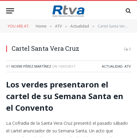
YOU ARE AT:
Home
ATV
Actualidad
Cartel Santa Vera Cruz
»
»
»
Cartel Santa Vera Cruz
0
BY
NOEMI PÉREZ MARTÍNEZ
ON
15/03/2017
ACTUALIDAD
,
ATV
Los verdes presentaron el
cartel de su Semana Santa en
el Convento
La Cofradía de la Santa Vera Cruz presentó el pasado sábado
el cartel anunciador de su Semana Santa. Un acto que