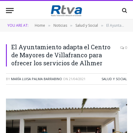
YOU ARE AT:
Home
Noticias
Salud y Social
El Ayuntamiento adapta el Centro de Mayores de Villafranco para ofrecer los servicios de Alhmer
»
»
»
El Ayuntamiento adapta el Centro
0
de Mayores de Villafranco para
ofrecer los servicios de Alhmer
BY
MARÍA LUISA PALMA BARRABINO
ON
21/04/2021
SALUD Y SOCIAL