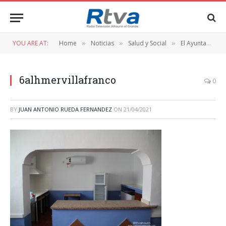
YOU ARE AT:
Home
Noticias
Salud y Social
El Ayuntamiento adapta el Centro de Mayores de Villafranco para ofrecer los servicios de Alhmer
»
»
»
6alhmervillafranco
0
BY
JUAN ANTONIO RUEDA FERNANDEZ
ON
21/04/2021