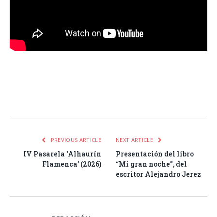
Facebook
Twitter
Pinterest
LinkedIn
Tumblr
Email
WhatsA
PREVIOUS ARTICLE
NEXT ARTICLE
IV Pasarela ‘Alhaurín
Presentación del libro
Flamenca’ (2026)
“Mi gran noche”, del
escritor Alejandro Jerez