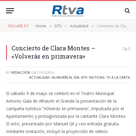
YOU ARE AT:
Home
ATV
Actualidad
Concierto de Clara Montes – «Volverás en primavera»
»
»
»
Concierto de Clara Montes –
0
«Volverás en primavera»
BY
REDACCIÓN
ON
21/05/2026
ACTUALIDAD
,
ALHAURÍN AL DÍA
,
ATV
,
NOTICIAS
,
TV A LA CARTA
El sábado 9 de mayo se celebró en el Teatro Municipal
Antonio Gala de Alhaurín el Grande la presentación de la
campaña turística “Volverás en primavera”, impulsada por el
Ayuntamiento y protagonizada por la cantante Clara Montes.
El acto, presentado por Manuel Gil y con entrada gratuita
mediante invitación, incluyó la proyección de vídeos