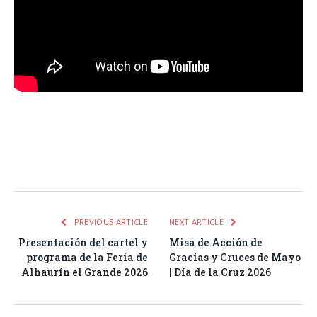
Facebook
Twitter
Pinterest
LinkedIn
Tumblr
Email
WhatsA
PREVIOUS ARTICLE
NEXT ARTICLE
Presentación del cartel y
Misa de Acción de
programa de la Feria de
Gracias y Cruces de Mayo
Alhaurín el Grande 2026
| Día de la Cruz 2026