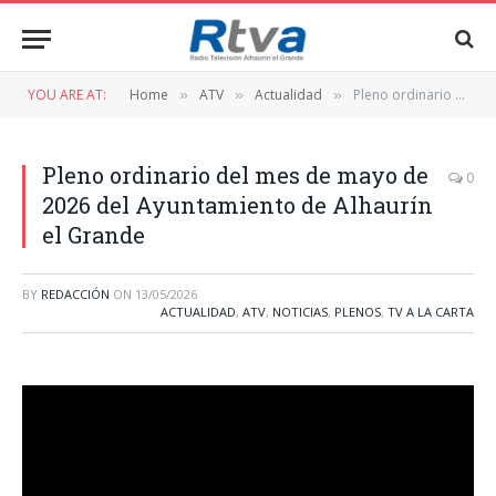
YOU ARE AT:
Home
ATV
Actualidad
Pleno ordinario del mes de mayo de 2026 del Ayuntamiento de Alhaurín el Grande
»
»
»
Pleno ordinario del mes de mayo de
0
2026 del Ayuntamiento de Alhaurín
el Grande
BY
REDACCIÓN
ON
13/05/2026
ACTUALIDAD
,
ATV
,
NOTICIAS
,
PLENOS
,
TV A LA CARTA