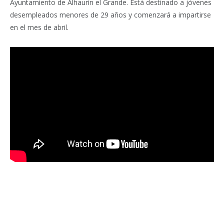
Ayuntamiento de Alhaurín el Grande. Está destinado a jóvenes
desempleados menores de 29 años y comenzará a impartirse
en el mes de abril.
Facebook
Twitter
Pinterest
LinkedIn
Tumblr
Email
WhatsA