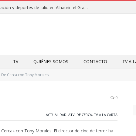
Campamentos de educación y deportes de julio en Alhaurín el Grande y Villa del Guadalhorce
TV
QUIÉNES SOMOS
CONTACTO
TV A 
De Cerca con Tony Morales
0
ACTUALIDAD
,
ATV
,
DE CERCA
,
TV A LA CARTA
 Cerca» con Tony Morales. El director de cine de terror ha