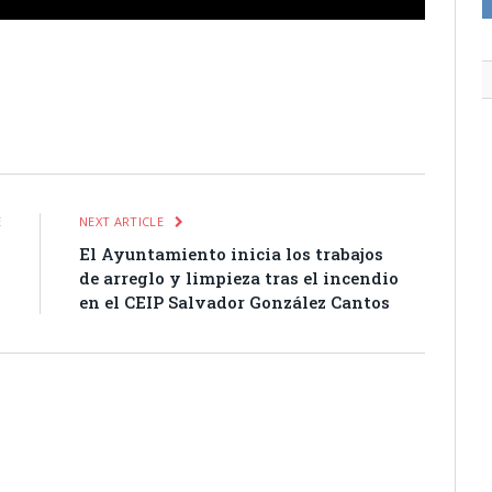
itter
Pinterest
LinkedIn
Tumblr
Email
WhatsApp
E
NEXT ARTICLE
0
El Ayuntamiento inicia los trabajos
de arreglo y limpieza tras el incendio
en el CEIP Salvador González Cantos