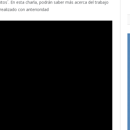
tos´. En esta charla, podrán saber más acerca del trabajo
 realizado con anterioridad