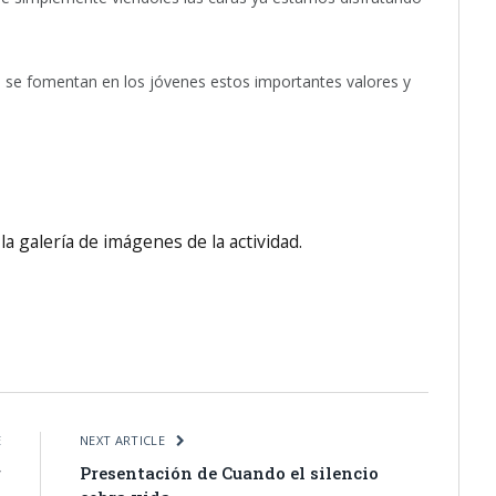
a se fomentan en los jóvenes estos importantes valores y
a galería de imágenes de la actividad.
itter
Pinterest
LinkedIn
Tumblr
Email
WhatsApp
E
NEXT ARTICLE
r
Presentación de Cuando el silencio