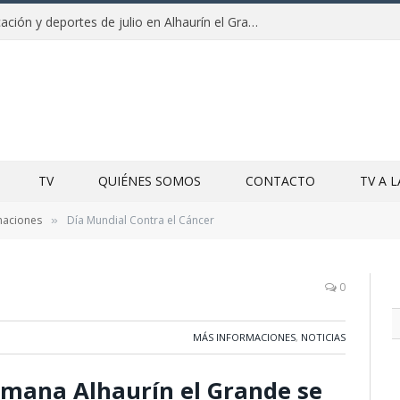
Campamentos de educación y deportes de julio en Alhaurín el Grande y Villa del Guadalhorce
TV
QUIÉNES SOMOS
CONTACTO
TV A 
maciones
Día Mundial Contra el Cáncer
»
0
MÁS INFORMACIONES
,
NOTICIAS
mana Alhaurín el Grande se