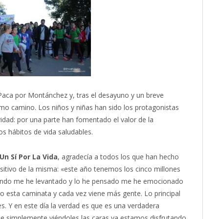
a Paca por Montánchez y, tras el desayuno y un breve
smo camino. Los niños y niñas han sido los protagonistas
vidad: por una parte han fomentado el valor de la
os hábitos de vida saludables.
Un Sí Por La Vida
, agradecía a todos los que han hecho
ositivo de la misma: «este año tenemos los cinco millones
ando me he levantado y lo he pensado me he emocionado
o esta caminata y cada vez viene más gente. Lo principal
les. Y en este día la verdad es que es una verdadera
que simplemente viéndoles las caras ya estamos disfrutando