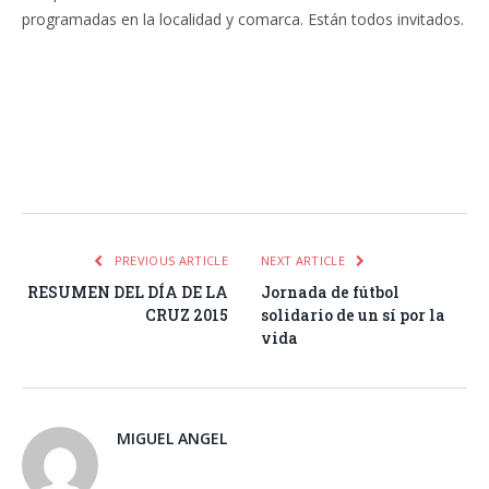
programadas en la localidad y comarca. Están todos invitados.
Facebook
Twitter
Pinterest
LinkedIn
Tumblr
Email
WhatsA
PREVIOUS ARTICLE
NEXT ARTICLE
RESUMEN DEL DÍA DE LA
Jornada de fútbol
CRUZ 2015
solidario de un sí por la
vida
MIGUEL ANGEL