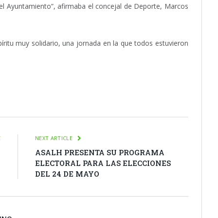
a el Ayuntamiento”, afirmaba el concejal de Deporte, Marcos
íritu muy solidario, una jornada en la que todos estuvieron
itter
Pinterest
LinkedIn
Tumblr
Email
WhatsApp
E
NEXT ARTICLE
A
ASALH PRESENTA SU PROGRAMA
N
ELECTORAL PARA LAS ELECCIONES
O
DEL 24 DE MAYO