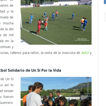
partes de
idad y la
ornada de
 mucha
de la del
s de mil
da en la
ortivas y
ocias, talleres para niños, la visita de la mascota de
AVOI
y
bol Solidario de Un Sí Por la Vida
 de Un Sí
a así lo
ad tenían
s fueron
 Guerrero.