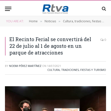
YOU ARE AT:
Home
Noticias
Cultura, tradiciones, fiestas y turismo
»
»
El Recinto Ferial se convertirá del
0
22 de julio al 1 de agosto en un
parque de atracciones
BY
NOEMI PÉREZ MARTÍNEZ
ON
14/07/2021
CULTURA, TRADICIONES, FIESTAS Y TURISMO