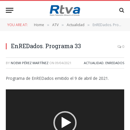
YOU ARE AT:
Home
ATV
Actualidad
EnREDados. Programa 33
»
»
»
EnREDados. Programa 33
0
BY
NOEMI PÉREZ MARTÍNEZ
ON
09/04/2021
ACTUALIDAD
,
ENREDADOS
Programa de EnREDados emitido el 9 de abril de 2021.
Reproductor
de
vídeo