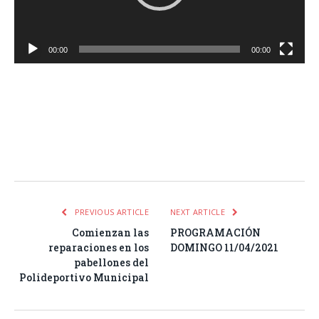
00:00
00:00
Facebook
Twitter
Pinterest
LinkedIn
Tumblr
Email
WhatsA
PREVIOUS ARTICLE
NEXT ARTICLE
Comienzan las
PROGRAMACIÓN
reparaciones en los
DOMINGO 11/04/2021
pabellones del
Polideportivo Municipal