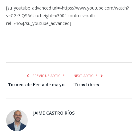
[su_youtube_advanced url=»https://www.youtube.com/watch?
v=CGr3lQS6rUc» height=»300″ controls=»alt»
rel=»no»[/su_youtube_advanced]
Facebook
Twitter
Pinterest
LinkedIn
Tumblr
Email
WhatsA
PREVIOUS ARTICLE
NEXT ARTICLE
Torneos de Feria de mayo
Tiros libres
JAIME CASTRO RÍOS