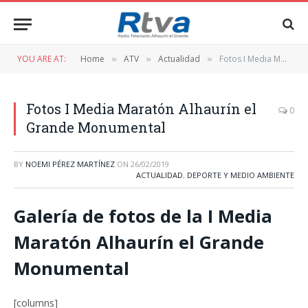
YOU ARE AT:
Home
ATV
Actualidad
Fotos I Media Maratón Alhaurín el Grande Monumental
»
»
»
Fotos I Media Maratón Alhaurín el
0
Grande Monumental
BY
NOEMI PÉREZ MARTÍNEZ
ON
26/02/2019
ACTUALIDAD
,
DEPORTE Y MEDIO AMBIENTE
Galería de fotos de la I Media
Maratón Alhaurín el Grande
Monumental
[columns]