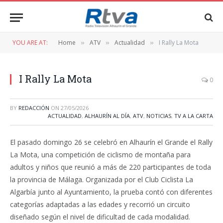
YOU ARE AT:
Home
ATV
Actualidad
I Rally La Mota
»
»
»
I Rally La Mota
0
BY
REDACCIÓN
ON
27/05/2026
ACTUALIDAD
,
ALHAURÍN AL DÍA
,
ATV
,
NOTICIAS
,
TV A LA CARTA
El pasado domingo 26 se celebró en Alhaurín el Grande el Rally
La Mota, una competición de ciclismo de montaña para
adultos y niños que reunió a más de 220 participantes de toda
la provincia de Málaga. Organizada por el Club Ciclista La
Algarbía junto al Ayuntamiento, la prueba contó con diferentes
categorías adaptadas a las edades y recorrió un circuito
diseñado según el nivel de dificultad de cada modalidad.