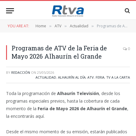
YOU ARE AT:
Home
ATV
Actualidad
Programas de ATV de la Feria de Mayo 2026 Alhaurín el Grande
»
»
»
Programas de ATV de la Feria de
0
Mayo 2026 Alhaurín el Grande
BY
REDACCIÓN
ON
25/05/2026
ACTUALIDAD
,
ALHAURÍN AL DÍA
,
ATV
,
FERIA
,
TV A LA CARTA
Toda la programación de
Alhaurín Televisión
, desde los
programas especiales previos, hasta la cobertura de cada
momento de la
Feria de Mayo 2026 de Alhaurín el Grande
,
la encontrarás aquí.
Desde el mismo momento de su emisión, estarán publicados