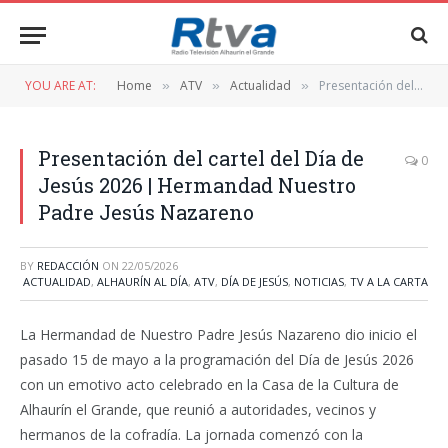
YOU ARE AT:
Home
ATV
Actualidad
Presentación del cartel del Día de Jesús 2026 | Hermandad Nuestro Padre Jesús Nazareno
»
»
»
Presentación del cartel del Día de
0
Jesús 2026 | Hermandad Nuestro
Padre Jesús Nazareno
BY
REDACCIÓN
ON
22/05/2026
ACTUALIDAD
,
ALHAURÍN AL DÍA
,
ATV
,
DÍA DE JESÚS
,
NOTICIAS
,
TV A LA CARTA
La Hermandad de Nuestro Padre Jesús Nazareno dio inicio el
pasado 15 de mayo a la programación del Día de Jesús 2026
con un emotivo acto celebrado en la Casa de la Cultura de
Alhaurín el Grande, que reunió a autoridades, vecinos y
hermanos de la cofradía. La jornada comenzó con la