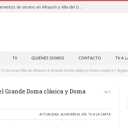
Clausuras de los campamentos de verano en Alhaurín y Villa del Guadalhorce 2026
TV
QUIÉNES SOMOS
CONTACTO
TV A 
II Concurso Villa de Alhaurín el Grande Doma clásica y Doma vaquera | Segun
 el Grande Doma clásica y Doma
0
ACTUALIDAD
,
ALHAURÍN AL DÍA
,
TV A LA CARTA