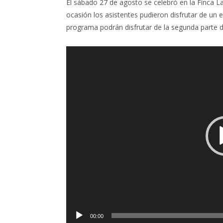
El sábado 27 de agosto se celebró en la Finca La 
ocasión los asistentes pudieron disfrutar de un
programa podrán disfrutar de la segunda parte d
Reproductor
de
vídeo
00:00