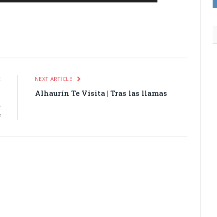
itter
Pinterest
LinkedIn
Tumblr
Email
WhatsApp
E
NEXT ARTICLE
l
Alhaurín Te Visita | Tras las llamas
a
e