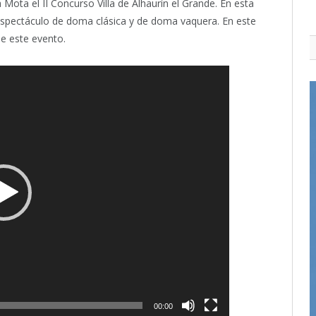
Mota el II Concurso Villa de Alhaurín el Grande. En esta
 espectáculo de doma clásica y de doma vaquera. En este
e este evento.
00:00