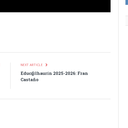
itter
Pinterest
LinkedIn
Tumblr
Email
WhatsApp
E
NEXT ARTICLE
o
Educ@lhaurín 2025-2026: Fran
n
Castaño
o