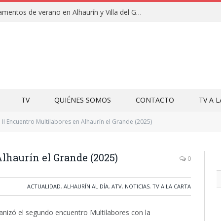
Clausuras de los campamentos de verano en Alhaurín y Villa del Guadalhorce 2026
TV
QUIÉNES SOMOS
CONTACTO
TV A 
II Encuentro Multilabores en Alhaurín el Grande (2025)
Alhaurín el Grande (2025)
0
ACTUALIDAD
,
ALHAURÍN AL DÍA
,
ATV
,
NOTICIAS
,
TV A LA CARTA
nizó el segundo encuentro Multilabores con la