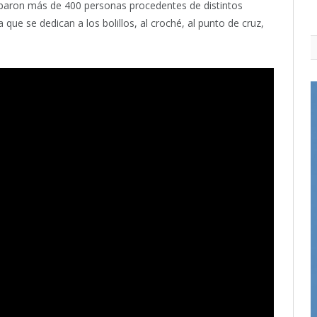
ciparon más de 400 personas procedentes de distintos
que se dedican a los bolillos, al croché, al punto de cruz,