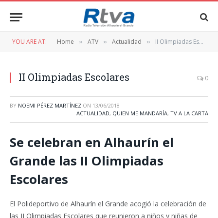
YOU ARE AT:
Home
ATV
Actualidad
II Olimpiadas Escolares
»
»
»
II Olimpiadas Escolares
0
BY
NOEMI PÉREZ MARTÍNEZ
ON
13/06/2018
ACTUALIDAD
,
QUIEN ME MANDARÍA
,
TV A LA CARTA
Se celebran en Alhaurín el
Grande las II Olimpiadas
Escolares
El Polideportivo de Alhaurín el Grande acogió la celebración de
las II Olimpiadas Escolares que reunieron a niños y niñas de